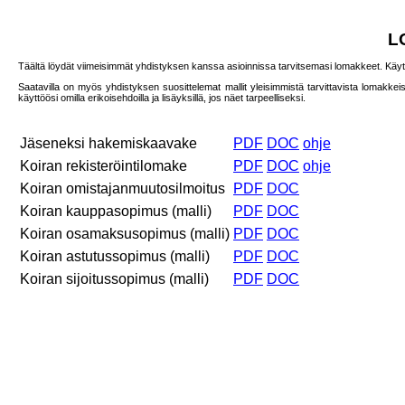
L
Täältä löydät viimeisimmät yhdistyksen kanssa asioinnissa tarvitsemasi lomakkeet. Käy
Saatavilla on myös yhdistyksen suosittelemat mallit yleisimmistä tarvittavista lomakke
käyttöösi omilla erikoisehdoilla ja lisäyksillä, jos näet tarpeelliseksi.
Jäseneksi hakemiskaavake
PDF
DOC
ohje
Koiran rekisteröintilomake
PDF
DOC
ohje
Koiran omistajanmuutosilmoitus
PDF
DOC
Koiran kauppasopimus (malli)
PDF
DOC
Koiran osamaksusopimus (malli)
PDF
DOC
Koiran astutussopimus (malli)
PDF
DOC
Koiran sijoitussopimus (malli)
PDF
DOC