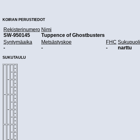
KOIRAN PERUSTIEDOT
Rekisterinumero
Nimi
SW-950145
Tuppence of Ghostbusters
Syntymäaika
Metsästyskoe
FHC
Sukupuol
-
-
-
narttu
SUKUTAULU
-
-
-
-
-
-
-
-
-
-
-
-
-
-
-
-
-
-
-