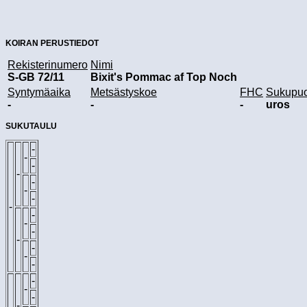
KOIRAN PERUSTIEDOT
Rekisterinumero
Nimi
S-GB 72/11
Bixit's Pommac af Top Noch
Syntymäaika
Metsästyskoe
FHC
Sukupuo
-
-
-
uros
SUKUTAULU
-
-
-
-
-
-
-
-
-
-
-
-
-
-
-
-
-
-
-