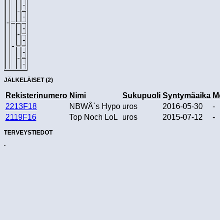
-
-
-
-
-
-
-
-
-
-
-
JÄLKELÄISET (2)
Rekisterinumero
Nimi
Sukupuoli
Syntymäaika
M
2213F18
NBWÂ´s Hypo
uros
2016-05-30
-
2119F16
Top Noch LoL
uros
2015-07-12
-
TERVEYSTIEDOT
-