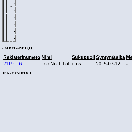
-
-
-
-
-
-
-
-
-
-
-
JÄLKELÄISET (1)
Rekisterinumero
Nimi
Sukupuoli
Syntymäaika
Me
2119F16
Top Noch LoL
uros
2015-07-12
-
TERVEYSTIEDOT
-