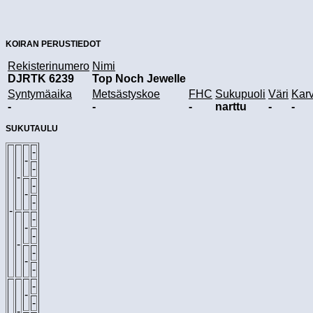
KOIRAN PERUSTIEDOT
Rekisterinumero
Nimi
DJRTK 6239
Top Noch Jewelle
Syntymäaika
Metsästyskoe
FHC
Sukupuoli
Väri
Kar
-
-
-
narttu
-
-
SUKUTAULU
-
-
-
-
-
-
-
-
-
-
-
-
-
-
-
-
-
-
-