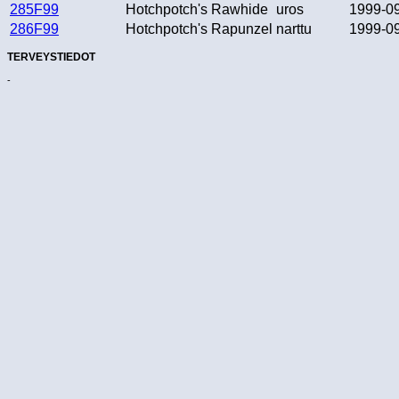
285F99
Hotchpotch's Rawhide
uros
1999-0
286F99
Hotchpotch's Rapunzel
narttu
1999-0
TERVEYSTIEDOT
-