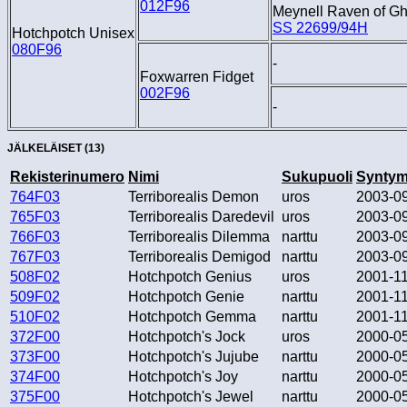
012F96
Meynell Raven of Gh
SS 22699/94H
Hotchpotch Unisex
080F96
-
Foxwarren Fidget
002F96
-
JÄLKELÄISET (13)
Rekisterinumero
Nimi
Sukupuoli
Syntym
764F03
Terriborealis Demon
uros
2003-0
765F03
Terriborealis Daredevil
uros
2003-0
766F03
Terriborealis Dilemma
narttu
2003-0
767F03
Terriborealis Demigod
narttu
2003-0
508F02
Hotchpotch Genius
uros
2001-1
509F02
Hotchpotch Genie
narttu
2001-1
510F02
Hotchpotch Gemma
narttu
2001-1
372F00
Hotchpotch's Jock
uros
2000-0
373F00
Hotchpotch's Jujube
narttu
2000-0
374F00
Hotchpotch's Joy
narttu
2000-0
375F00
Hotchpotch's Jewel
narttu
2000-0