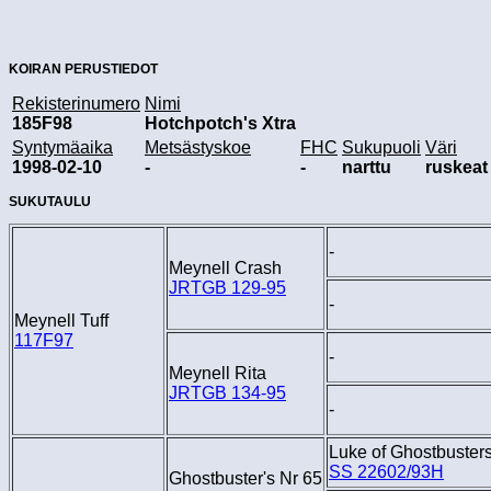
KOIRAN PERUSTIEDOT
Rekisterinumero
Nimi
185F98
Hotchpotch's Xtra
Syntymäaika
Metsästyskoe
FHC
Sukupuoli
Väri
1998-02-10
-
-
narttu
ruskeat
SUKUTAULU
-
Meynell Crash
JRTGB 129-95
-
Meynell Tuff
117F97
-
Meynell Rita
JRTGB 134-95
-
Luke of Ghostbuster
SS 22602/93H
Ghostbuster's Nr 65