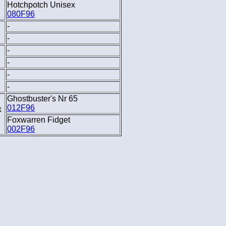
Hotchpotch Unisex
080F96
-
-
-
-
-
-
Ghostbuster's Nr 65
012F96
x
Foxwarren Fidget
002F96