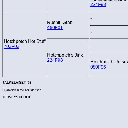
224F98
-
Rushill Grab
460F01
-
Hotchpotch Hot Stuff
-
703F03
Hotchpotch's Jinx
224F98
Hotchpotch Unise
080F96
JÄLKELÄISET (0)
Ei jälkeläisiä roturekisterissä!
TERVEYSTIEDOT
-