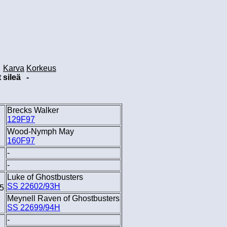
Karva
Korkeus
t
sileä
-
Brecks Walker
129F97
Wood-Nymph May
160F97
-
-
Luke of Ghostbusters
SS 22602/93H
65
Meynell Raven of Ghostbusters
SS 22699/94H
-