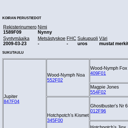
KOIRAN PERUSTIEDOT
Rekisterinumero
Nimi
1589F09
Nynny
Syntymäaika
Metsästyskoe
FHC
Sukupuoli
Väri
2009-03-23
-
-
uros
mustat merki
SUKUTAULU
Wood-Nymph Fox
409F01
Wood-Nymph Noa
552F02
Magpie Jones
554F02
Jupiter
847F04
Ghostbuster's Nr 
012F96
Hotchpotch's Kismet
345F00
Hotchpotch's Jinx