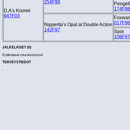
254F99
Pengell
174F98
D.A's Kismet
647F03
Foxwar
017F96
Nippertip's Opal at Double Action
142F97
Spot
108F97
JÄLKELÄISET (0)
Ei jälkeläisiä roturekisterissä!
TERVEYSTIEDOT
-