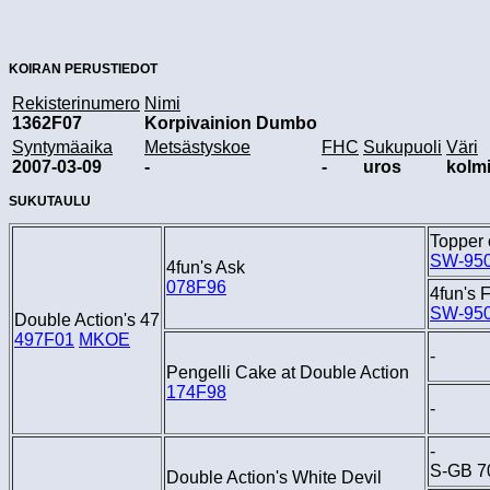
KOIRAN PERUSTIEDOT
Rekisterinumero
Nimi
1362F07
Korpivainion Dumbo
Syntymäaika
Metsästyskoe
FHC
Sukupuoli
Väri
2007-03-09
-
-
uros
kolm
SUKUTAULU
Topper 
SW-95
4fun's Ask
078F96
4fun's F
SW-95
Double Action's 47
497F01
MKOE
-
Pengelli Cake at Double Action
174F98
-
-
S-GB 7
Double Action's White Devil