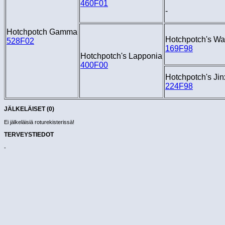
460F01
-
Hotchpotch Gamma
Hotchpotch's Wa
528F02
169F98
Hotchpotch's Lapponia
400F00
Hotchpotch's Jin
224F98
JÄLKELÄISET (0)
Ei jälkeläisiä roturekisterissä!
TERVEYSTIEDOT
-