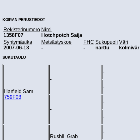
KOIRAN PERUSTIEDOT
Rekisterinumero
Nimi
1358F07
Hotchpotch Saija
Syntymäaika
Metsästyskoe
FHC
Sukupuoli
Väri
2007-06-13
-
-
narttu
kolmivär
SUKUTAULU
-
-
-
Harfield Sam
759F03
-
-
-
-
Rushill Grab