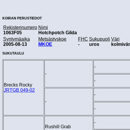
KOIRAN PERUSTIEDOT
Rekisterinumero
Nimi
1063F05
Hotchpotch Gilda
Syntymäaika
Metsästyskoe
FHC
Sukupuoli
Väri
2005-08-13
MKOE
-
uros
kolmivä
SUKUTAULU
-
-
-
Brecks Rocky
JRTGB 049-02
-
-
-
-
Rushill Grab