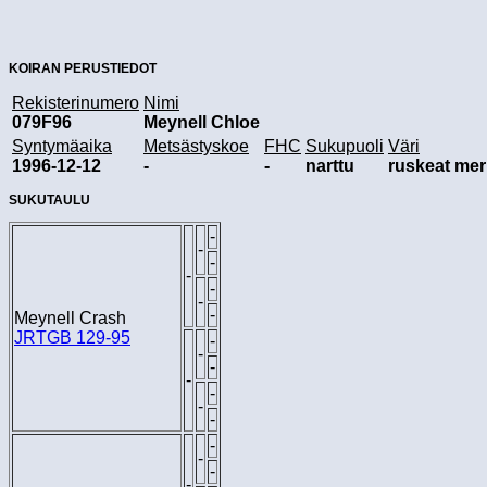
KOIRAN PERUSTIEDOT
Rekisterinumero
Nimi
079F96
Meynell Chloe
Syntymäaika
Metsästyskoe
FHC
Sukupuoli
Väri
1996-12-12
-
-
narttu
ruskeat mer
SUKUTAULU
-
-
-
-
-
-
-
Meynell Crash
JRTGB 129-95
-
-
-
-
-
-
-
-
-
-
-