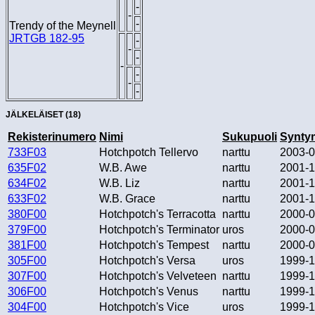
-
-
-
Trendy of the Meynell
JRTGB 182-95
-
-
-
-
-
-
-
JÄLKELÄISET (18)
Rekisterinumero
Nimi
Sukupuoli
Synty
733F03
Hotchpotch Tellervo
narttu
2003-0
635F02
W.B. Awe
narttu
2001-1
634F02
W.B. Liz
narttu
2001-1
633F02
W.B. Grace
narttu
2001-1
380F00
Hotchpotch's Terracotta
narttu
2000-0
379F00
Hotchpotch's Terminator
uros
2000-0
381F00
Hotchpotch's Tempest
narttu
2000-0
305F00
Hotchpotch's Versa
uros
1999-1
307F00
Hotchpotch's Velveteen
narttu
1999-1
306F00
Hotchpotch's Venus
narttu
1999-1
304F00
Hotchpotch's Vice
uros
1999-1