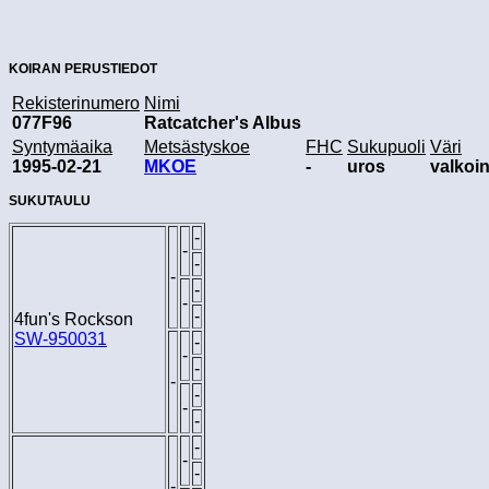
KOIRAN PERUSTIEDOT
Rekisterinumero
Nimi
077F96
Ratcatcher's Albus
Syntymäaika
Metsästyskoe
FHC
Sukupuoli
Väri
1995-02-21
MKOE
-
uros
valkoi
SUKUTAULU
-
-
-
-
-
-
-
4fun's Rockson
SW-950031
-
-
-
-
-
-
-
-
-
-
-