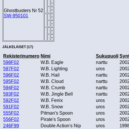
-
-
-
Ghostbusters Nr 52
SW-950101
-
-
-
-
-
-
-
JÄLKELÄISET (17)
Rekisterinumero
Nimi
Sukupuoli
Syn
598F02
W.B. Eagle
narttu
2002
597F02
W.B. Lighting
uros
2002
596F02
W.B. Hail
narttu
2002
595F02
W.B. Cloud
narttu
2002
594F02
W.B. Crumb
narttu
2002
593F02
W.B. Jingle Bell
narttu
2002
592F02
W.B. Fenix
uros
2002
591F02
W.B. Snow
uros
2002
555F02
Pitman's Spoon
uros
2002
556F02
Pirate's Spoon
uros
2002
246F99
Double Action's Nip
uros
1998