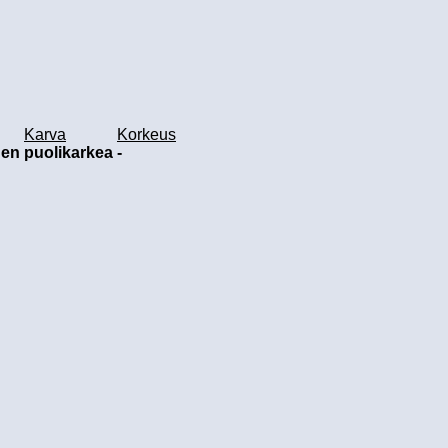
Karva
Korkeus
nen
puolikarkea
-