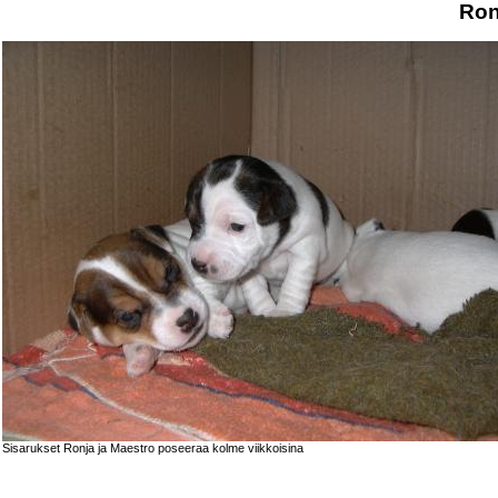
Ron
Sisarukset Ronja ja Maestro poseeraa kolme viikkoisina