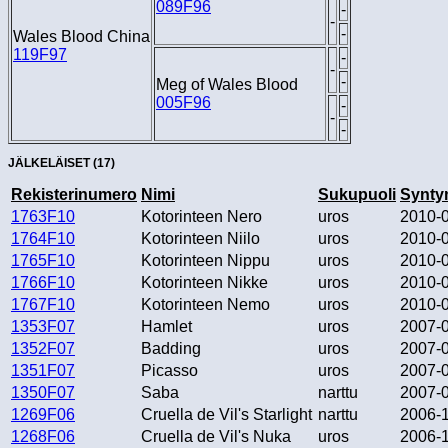
089F96
-
-
-
Wales Blood China
119F97
-
-
-
Meg of Wales Blood
005F96
-
-
-
JÄLKELÄISET (17)
Rekisterinumero
Nimi
Sukupuoli
Synty
1763F10
Kotorinteen Nero
uros
2010-
1764F10
Kotorinteen Niilo
uros
2010-
1765F10
Kotorinteen Nippu
uros
2010-
1766F10
Kotorinteen Nikke
uros
2010-
1767F10
Kotorinteen Nemo
uros
2010-
1353F07
Hamlet
uros
2007-
1352F07
Badding
uros
2007-
1351F07
Picasso
uros
2007-
1350F07
Saba
narttu
2007-
1269F06
Cruella de Vil's Starlight
narttu
2006-
1268F06
Cruella de Vil's Nuka
uros
2006-