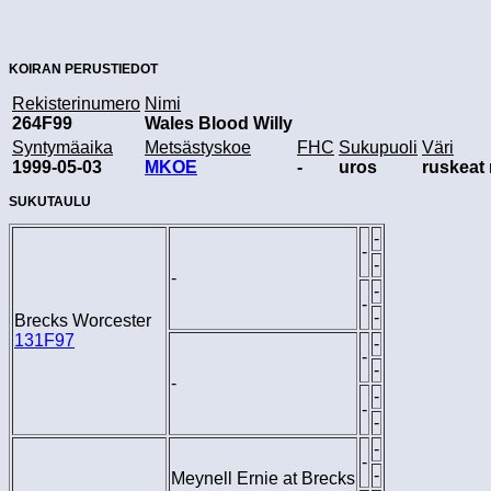
KOIRAN PERUSTIEDOT
Rekisterinumero
Nimi
264F99
Wales Blood Willy
Syntymäaika
Metsästyskoe
FHC
Sukupuoli
Väri
1999-05-03
MKOE
-
uros
ruskeat 
SUKUTAULU
-
-
-
-
-
-
-
Brecks Worcester
131F97
-
-
-
-
-
-
-
-
-
-
Meynell Ernie at Brecks