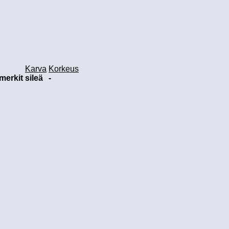
Karva
Korkeus
merkit
sileä
-