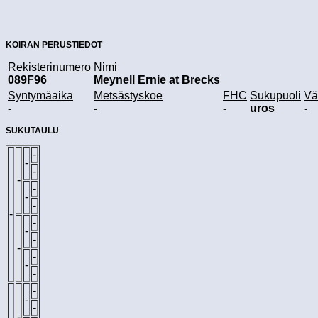
KOIRAN PERUSTIEDOT
Rekisterinumero
Nimi
089F96
Meynell Ernie at Brecks
Syntymäaika
Metsästyskoe
FHC
Sukupuoli
Vä
-
-
-
uros
-
SUKUTAULU
-
-
-
-
-
-
-
-
-
-
-
-
-
-
-
-
-
-
-