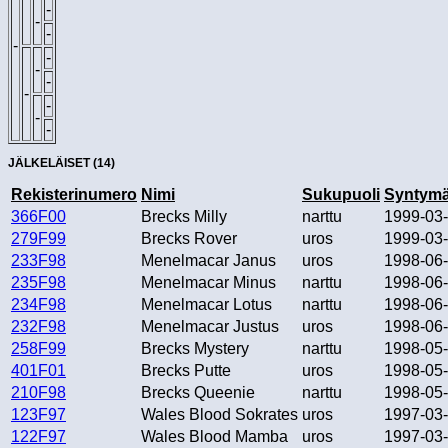
-
-
-
-
-
-
-
-
-
-
-
JÄLKELÄISET (14)
Rekisterinumero
Nimi
Sukupuoli
Syntymä
366F00
Brecks Milly
narttu
1999-03
279F99
Brecks Rover
uros
1999-03
233F98
Menelmacar Janus
uros
1998-06
235F98
Menelmacar Minus
narttu
1998-06
234F98
Menelmacar Lotus
narttu
1998-06
232F98
Menelmacar Justus
uros
1998-06
258F99
Brecks Mystery
narttu
1998-05
401F01
Brecks Putte
uros
1998-05
210F98
Brecks Queenie
narttu
1998-05
123F97
Wales Blood Sokrates
uros
1997-03
122F97
Wales Blood Mamba
uros
1997-03